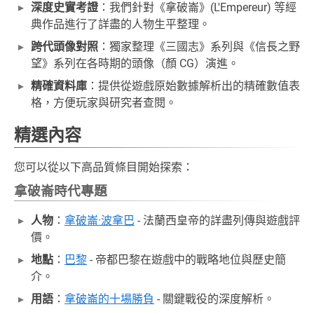
深度史實考證
：我們針對《拿破崙》(L'Empereur) 等經
典作品進行了詳盡的人物生平整理。
跨代頭像對照
：獨家整理《三國志》系列與《信長之野
望》系列在各時期的頭像（顏 CG）演進。
精確資料庫
：提供從遊戲原始數據解析出的精確數值表
格，方便玩家與研究者查閱。
精選內容
您可以從以下高品質條目開始探索：
拿破崙時代專題
人物
：
拿破崙·波拿巴
- 法蘭西皇帝的詳盡列傳與遊戲評
價。
地點
：
巴黎
- 帝都巴黎在遊戲中的戰略地位與歷史簡
介。
用語
：
拿破崙的十場勝負
- 關鍵戰役的深度解析。