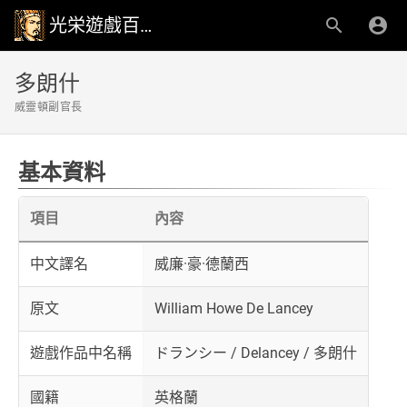
光栄遊戲百科事典
多朗什
威靈頓副官長
基本資料
項目
內容
中文譯名
威廉·豪·德蘭西
原文
William Howe De Lancey
遊戲作品中名稱
ドランシー / Delancey / 多朗什
國籍
英格蘭