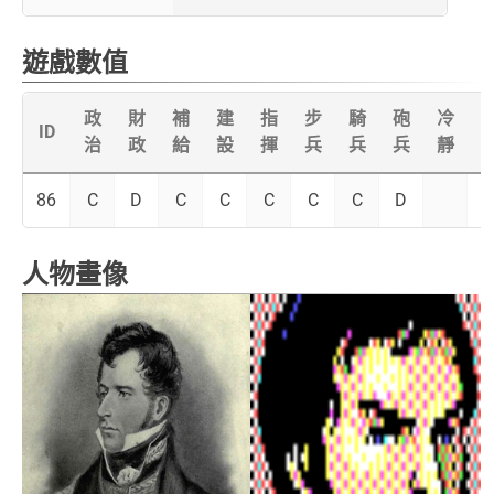
遊戲數值
政
財
補
建
指
步
騎
砲
冷
ID
治
政
給
設
揮
兵
兵
兵
靜
86
C
D
C
C
C
C
C
D
人物畫像