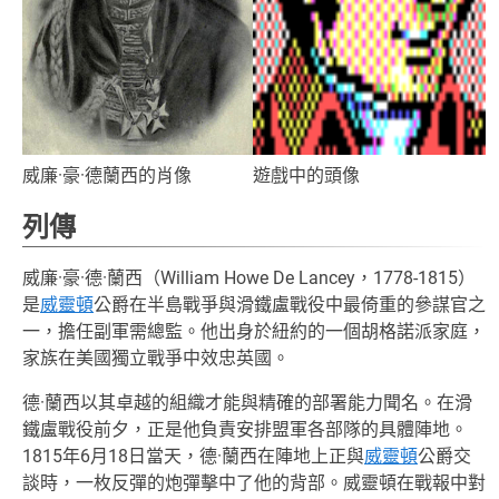
威廉·豪·德蘭西的肖像
遊戲中的頭像
列傳
威廉·豪·德·蘭西（William Howe De Lancey，1778-1815）
是
威靈頓
公爵在半島戰爭與滑鐵盧戰役中最倚重的參謀官之
一，擔任副軍需總監。他出身於紐約的一個胡格諾派家庭，
家族在美國獨立戰爭中效忠英國。
德·蘭西以其卓越的組織才能與精確的部署能力聞名。在滑
鐵盧戰役前夕，正是他負責安排盟軍各部隊的具體陣地。
1815年6月18日當天，德·蘭西在陣地上正與
威靈頓
公爵交
談時，一枚反彈的炮彈擊中了他的背部。威靈頓在戰報中對