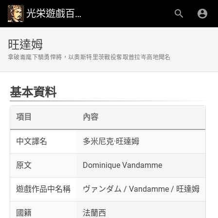
光栄遊戲百科事典
旺達姆
拿破崙麾下驍勇悍將，以奧斯特里茨戰役奪取普拉岑高地聞名
基本資料
項目
內容
中文譯名
多米尼克·旺達姆
原文
Dominique Vandamme
遊戲作品中名稱
ヴァンダム / Vandamme / 旺達姆
國籍
法蘭西