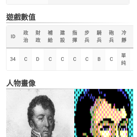
遊戲數值
政
財
補
建
指
步
騎
砲
冷
ID
治
政
給
設
揮
兵
兵
兵
靜
單
34
C
D
C
C
C
C
B
C
純
人物畫像