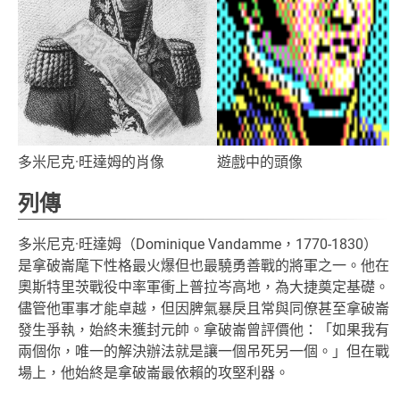
多米尼克·旺達姆的肖像
遊戲中的頭像
列傳
多米尼克·旺達姆（Dominique Vandamme，1770-1830）
是拿破崙麾下性格最火爆但也最驍勇善戰的將軍之一。他在
奧斯特里茨戰役中率軍衝上普拉岑高地，為大捷奠定基礎。
儘管他軍事才能卓越，但因脾氣暴戾且常與同僚甚至拿破崙
發生爭執，始終未獲封元帥。拿破崙曾評價他：「如果我有
兩個你，唯一的解決辦法就是讓一個吊死另一個。」但在戰
場上，他始終是拿破崙最依賴的攻堅利器。