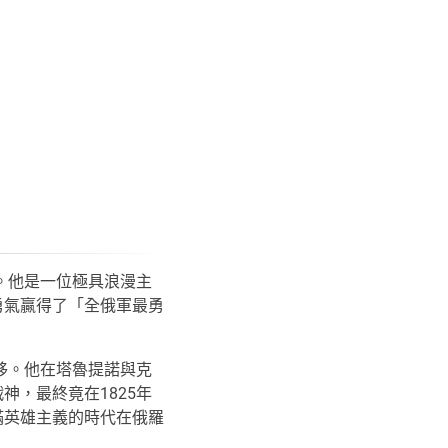
。他是一位極具浪漫主
勇氣贏得了「全俄軍最勇
移。他在塔魯提諾與克
，最終竟在1825年
滿英雄主義的時代在俄羅