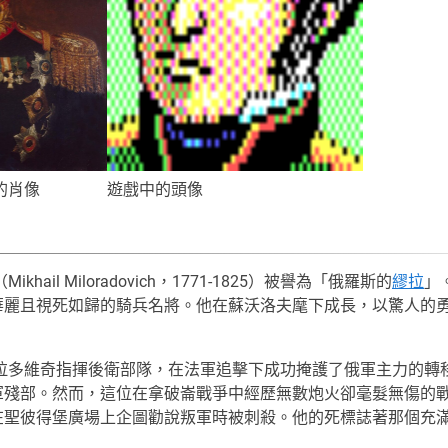
的肖像
遊戲中的頭像
hail Miloradovich，1771-1825）被譽為「俄羅斯的
繆拉
」
華麗且視死如歸的騎兵名將。他在蘇沃洛夫麾下成長，以驚人的
洛拉多維奇指揮後衛部隊，在法軍追擊下成功掩護了俄軍主力的轉
殘部。然而，這位在拿破崙戰爭中經歷無數炮火卻毫髮無傷的戰神
在聖彼得堡廣場上企圖勸說叛軍時被刺殺。他的死標誌著那個充