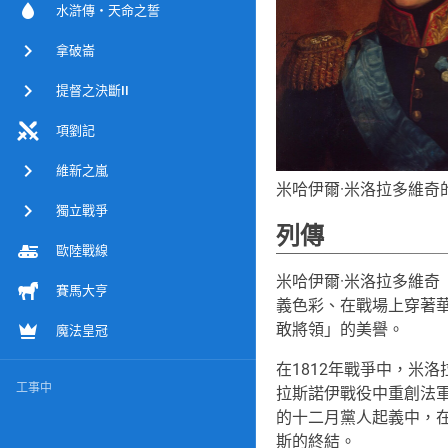
水滸傳・天命之誓
拿破崙
提督之決斷II
項劉記
維新之嵐
米哈伊爾·米洛拉多維奇
獨立戰爭
列傳
歐陸戰線
米哈伊爾·米洛拉多維奇（Mik
賽馬大亨
義色彩、在戰場上穿著
敢將領」的美譽。
魔法皇冠
在1812年戰爭中，米
工事中
拉斯諾伊戰役中重創法軍
的十二月黨人起義中，
斯的終結。