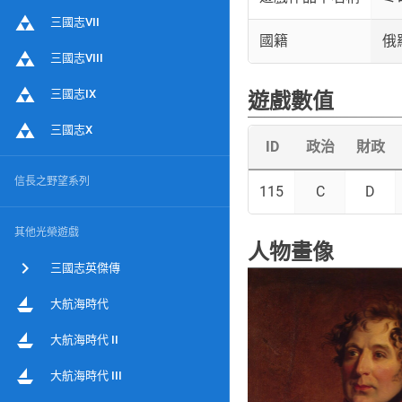
三國志VII
國籍
俄
三國志VIII
三國志IX
遊戲數值
三國志X
ID
政治
財政
信長之野望系列
115
C
D
其他光榮遊戲
人物畫像
三國志英傑傳
大航海時代
大航海時代 II
大航海時代 III