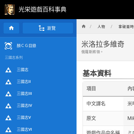
光栄遊戲百科事典
/
/
人物
拿破崙時
瀏覽
米洛拉多維奇
顏ＣＧ目錄
俄羅斯將領。
三國志系列
三國志
基本資料
三國志II
項目
內
三國志III
中文譯名
米
三國志IV
三國志V
原文
Mi
三國志VI
遊戲作品中名稱
ミロ