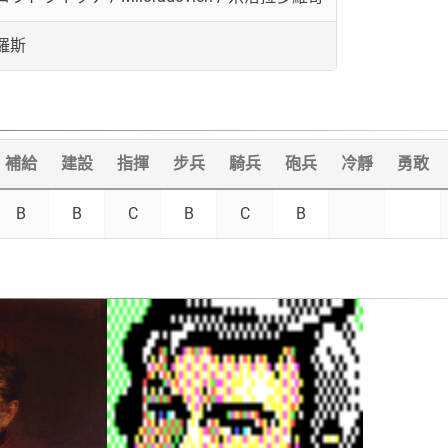
羅斯
補給
建設
指揮
步兵
騎兵
砲兵
冷靜
勇敢
B
B
C
B
C
B