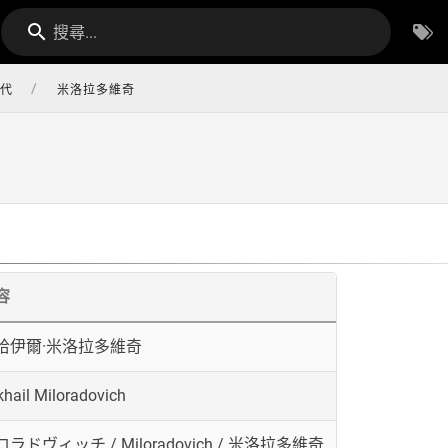
搜尋...
/
代
米洛拉多維奇
容
哈伊爾·米洛拉多維奇
khail Miloradovich
ラドヴィッチ / Miloradovich / 米洛拉多維奇