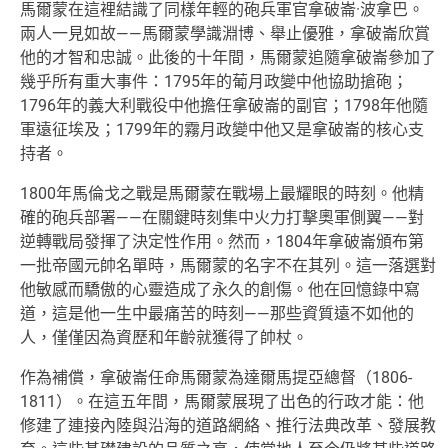
馬爾蒙在這裡結識了同樣年輕的砲兵軍官拿破崙·波拿巴。
兩人一見如故——馬爾蒙學識淵博、舉止優雅，拿破崙欣賞
他的才智和忠誠。此後的十年間，馬爾蒙追隨拿破崙參加了
幾乎所有重大事件：1795年的葡月政變中他協助搶砲；
1796年的義大利戰役中他擔任拿破崙的副官；1798年他隨
軍遠征埃及；1799年的霧月政變中他又是拿破崙的核心支
持者。
1800年馬倫戈之戰是馬爾蒙在戰場上最耀眼的時刻。他精
確的砲兵部署——在關鍵時刻集中火力打擊奧軍側翼——對
逆轉戰局發揮了決定性作用。然而，1804年拿破崙頒布第
一批帝國元帥名單時，馬爾蒙的名字不在其列。這一落選對
他敏感而驕傲的心靈造成了永久的創傷。他在回憶錄中寫
道，這是他一生中最痛苦的時刻——那些資質遠不如他的
人，僅僅因為資歷和年齡就獲得了帥杖。
作為補償，拿破崙任命馬爾蒙為達爾馬提亞總督（1806-
1811）。在這五年間，馬爾蒙展現了出色的行政才能：他
修建了連接內陸與沿海的道路網絡、推行法典改革、發展教