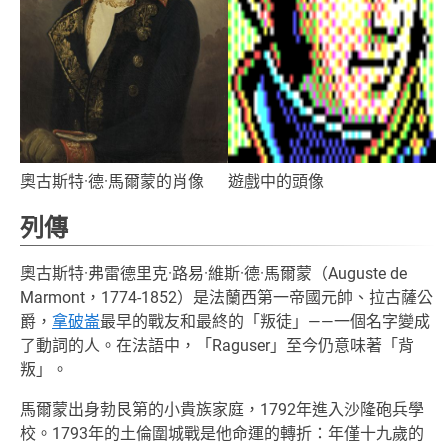
奧古斯特·德·馬爾蒙的肖像
遊戲中的頭像
列傳
奧古斯特·弗雷德里克·路易·維斯·德·馬爾蒙（Auguste de
Marmont，1774-1852）是法蘭西第一帝國元帥、拉古薩公
爵，
拿破崙
最早的戰友和最終的「叛徒」——一個名字變成
了動詞的人。在法語中，「Raguser」至今仍意味著「背
叛」。
馬爾蒙出身勃艮第的小貴族家庭，1792年進入沙隆砲兵學
校。1793年的土倫圍城戰是他命運的轉折：年僅十九歲的