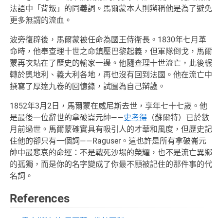
法語中「背叛」的同義詞。馬爾蒙本人則辯稱他是為了避免
更多無謂的流血。
波旁復辟後，馬爾蒙被任命為國王侍衛長。1830年七月革
命時，他奉查理十世之命鎮壓巴黎起義，但軍隊倒戈，馬爾
蒙再次站在了歷史的輸家一邊。他隨查理十世流亡，此後輾
轉於奧地利、義大利各地，再也沒有回到法國。他在流亡中
撰寫了厚達九卷的回憶錄，試圖為自己辯護。
1852年3月2日，馬爾蒙在威尼斯去世，享年七十七歲。他
是最後一位辭世的拿破崙元帥——
史考得
（蘇爾特）已於數
月前過世。馬爾蒙確實具有吸引人的才華和風度，但歷史記
住他的卻只有一個詞——Raguser。這也許是所有拿破崙元
帥中最悲哀的命運：不是戰死沙場的榮耀，也不是流亡異鄉
的孤獨，而是你的名字變成了你最不願被記住的那件事的代
名詞。
References