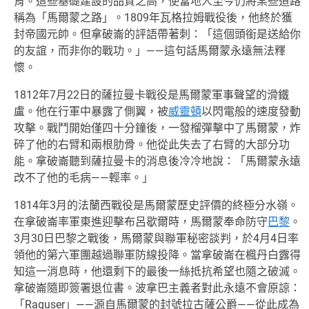
育。這些基礎建設的品質之高，使當地人至今仍將某些道路
稱為「馬爾蒙之路」。1809年瓦格拉姆戰役後，他終於獲
封帝國元帥。但拿破崙的評語帶著刺：「這個頭銜是送給你
的友誼，而非你的戰功。」——這句話馬爾蒙永遠無法釋
懷。
1812年7月22日的薩拉曼卡戰役是馬爾蒙軍事聲望的滑鐵
盧。他在行軍中暴露了側翼，被
威靈頓
以閃電般的速度發動
攻擊。戰鬥開始僅四十分鐘後，一發榴彈擊中了馬爾蒙，炸
碎了他的右臂和兩根肋骨。他從此失去了右臂的大部分功
能。拿破崙聽到薩拉曼卡的消息後冷冷地說：「馬爾蒙永遠
改不了他的毛病——輕率。」
1814年3月的法蘭西戰役是馬爾蒙歷史評價的終極分水嶺。
在拿破崙率軍東進迎擊布呂歇爾時，馬爾蒙奉命防守
巴黎
。
3月30日巴黎之戰後，馬爾蒙與聯軍秘密談判，於4月4日率
領他的第六軍團越過聯軍防線投降。當拿破崙在楓丹白露得
知這一消息時，他還剩下的最後一絲抵抗希望也隨之破滅。
拿破崙隨即簽署退位書。波拿巴主義者對此永遠不會原諒：
「Raguser」——源自馬爾蒙的封號拉古薩公爵——從此成為