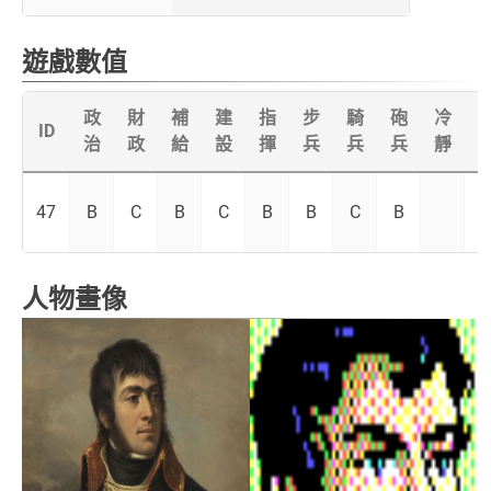
遊戲數值
政
財
補
建
指
步
騎
砲
冷
ID
治
政
給
設
揮
兵
兵
兵
靜
47
B
C
B
C
B
B
C
B
人物畫像