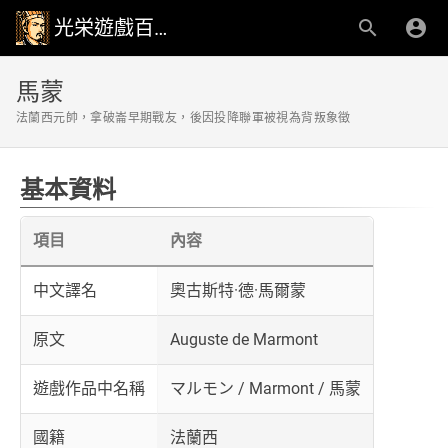
光栄遊戲百科事典
馬蒙
法蘭西元帥，拿破崙早期戰友，後因投降聯軍被視為背叛象徵
基本資料
項目
內容
中文譯名
奧古斯特·德·馬爾蒙
原文
Auguste de Marmont
遊戲作品中名稱
マルモン / Marmont / 馬蒙
國籍
法蘭西