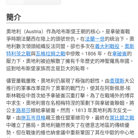
簡介
奧地利（Austria）作為哈布斯堡王朝的核心，是拿破崙戰
爭時期法蘭西在陸上的頭號世仇。在
法蘭一世
的統治下，奧
地利數次領頭組織反法同盟，卻也多次在
義大利戰役
、
奧斯
特利茨之戰
與
瓦格拉姆之戰
中慘敗。1806 年，在
拿破崙
的
壓力下，奧地利被迫解散了擁有千年歷史的神聖羅馬帝國，
這對哈布斯堡家族而言是巨大的恥辱。
儘管屢戰屢敗，奧地利仍展現了極強的韌性。由
查理斯
大公
推行的軍事改革提升了奧軍的戰鬥力，使其在阿斯佩恩-埃
斯林戰役中首次給予拿破崙沉重打擊。為了在戰場外的博弈
中求生，奧地利曾在名相梅特涅的策劃下與拿破崙聯姻，將
公主
路易莎
嫁給拿破崙。然而，1813 年奧地利再次反戈一
擊，由
施瓦岑貝格
親王擔任盟軍總司令，最終在
萊比錫之戰
中確立了勝局。奧地利雖然喪失了在德意志地區的傳統優
勢，但在戰後的維也納會議中重新鞏固了其在中歐的中心地