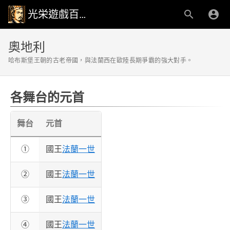
光栄遊戲百科事典
奧地利
哈布斯堡王朝的古老帝國，與法蘭西在歐陸長期爭霸的強大對手。
各舞台的元首
舞台
元首
①
國王
法蘭一世
②
國王
法蘭一世
③
國王
法蘭一世
④
國王
法蘭一世