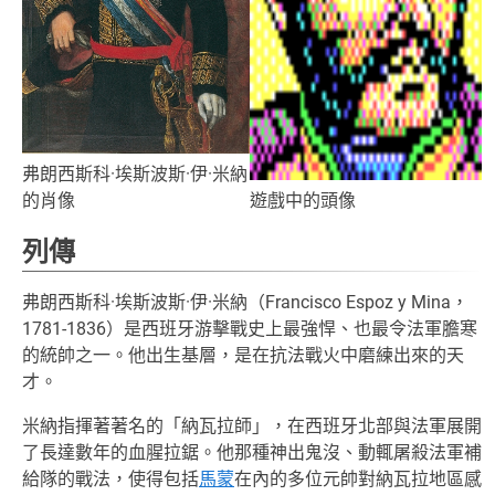
弗朗西斯科·埃斯波斯·伊·米納
的肖像
遊戲中的頭像
列傳
弗朗西斯科·埃斯波斯·伊·米納（Francisco Espoz y Mina，
1781-1836）是西班牙游擊戰史上最強悍、也最令法軍膽寒
的統帥之一。他出生基層，是在抗法戰火中磨練出來的天
才。
米納指揮著著名的「納瓦拉師」，在西班牙北部與法軍展開
了長達數年的血腥拉鋸。他那種神出鬼沒、動輒屠殺法軍補
給隊的戰法，使得包括
馬蒙
在內的多位元帥對納瓦拉地區感