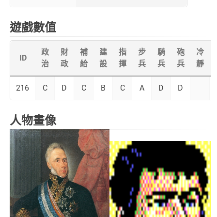
遊戲數值
政
財
補
建
指
步
騎
砲
冷
ID
治
政
給
設
揮
兵
兵
兵
靜
216
C
D
C
B
C
A
D
D
人物畫像