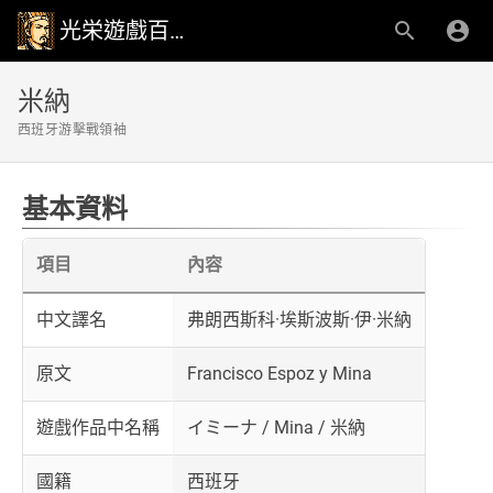
光栄遊戲百科事典
米納
西班牙游擊戰領袖
基本資料
項目
內容
中文譯名
弗朗西斯科·埃斯波斯·伊·米納
原文
Francisco Espoz y Mina
遊戲作品中名稱
イミーナ / Mina / 米納
國籍
西班牙